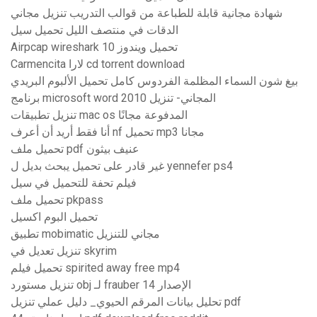
شهادة مجانية قابلة للطباعة من قوالب التدريب تنزيل مجاني
الدقات في منتصف الليل تحميل سيل
Airpcap wireshark تحميل ويندوز 10
Carmencita لارا cd torrent download
بيغ شون السماء المظلمة الفردوس كامل تحميل الألبوم البريدي
برنامج microsoft word 2010 المجاني- تنزيل
تنزيل تطبيقات mac os المدفوعة مجانًا
أنا فقط أريد أن أعرف nf تحميل mp3 مجانا
تحميل ملف pdf عنيف بيثون
غير قادر على تحميل يبحث بديل ل yennefer ps4
فيلم تحفة للتحميل في سيل
تحميل ملف pkpass
تحميل البوم اكسيل
تطبيق mobimatic مجاني للتنزيل
تنزيل تعديل في skyrim
تحميل فيلم spirited away free mp4
تنزيل مستورد obj لـ frauber الإصدار 14
تحليل بيانات المرقم الحيوي_ دليل عملي تنزيل pdf