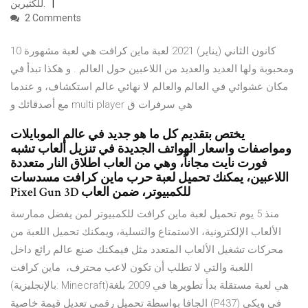
للكثيرين.
2 Comments
10 كانون الثاني (يناير) 2021 لعبة ماين كرافت هي لعبة مشهورة
ومحبوبة ولها العديد والعديد من اللاعبين حول العالم . و هكذا تبدأ في
مكان عشوائي في العالم والعالم لا نهائي عالم استكشاف، و عندما
مع أصدقائك و multi player هي سرفرات ق
يختص بتقديم كل ما هو جديد في عالم الموبايلات
ومواصفات واسعار الهواتف الجديدة في تنزيل ألعاب تشبه
فورت نايت مجاناً، وهي من العاب اطلاق النار متعددة
اللاعبين، يمكنك تحميل لعبة حرب ماين كرافت مسدسات
Pixel Gun 3D للكمبيوتر، ضمن العاب
منذ 5 يوم تحميل لعبة ماين كرافت للكمبيوتر لمن يفضل ممارسة
الألعاب الإلكترونية، الاستمتاع والتسلية، ويمكنك تحميل اللعبة من
محركات تشغيل الألعاب المتعدد مثل فيمكنك صنع عالم رائع داخل
اللعبة والتي لا تطلب أن تكون لاعب محترف، ماين كرافت
(بالإنجليزية: Minecraft)‏ هي لعبة مستقلة بدأ تطويرها في 2009 بلغة
الجافا بواسطة تحميل رقمي تعديل قيمة خاصية (P437) في ويكي