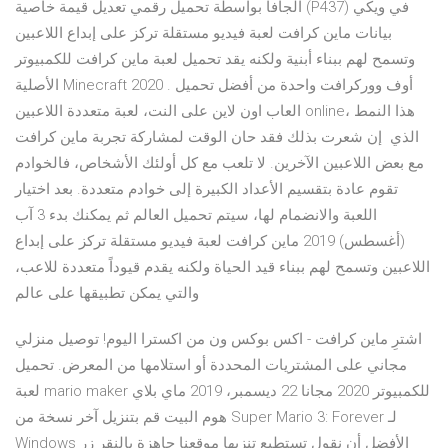
الجافا بواسطة تحميل رقمي تعديل قيمة خاصية (P437) في ويكي
بيانات ماين كرافت لعبة فيديو مستقلة تركز على إبداع اللاعبين
وتسمح لهم ببناء أبنية ولكنه يقد تحميل لعبة ماين كرافت للكمبيوتر
الأصلية Minecraft 2020 . أوف ووركرافت واحدة من أفضل تحميل
العاب اون لاين على النت، لعبة متعددة اللاعبين online، هذا النمط
الذي إن شعرت بذلك فقد حان الوقت لمشاركة تجربة ماين كرافت
مع بعض اللاعبين الآخرين. لا تلعب مع كل أولئك الأشخاص، فالخوادم
تقوم عادة بتقسيم الأعداد الكبيرة إلى خوادم متعددة. بعد اختيار
اللعبة والانضمام لها، سيتم تحميل العالم ثم يمكنك بدء 3 آب
(أغسطس) 2019 ماين كرافت لعبة فيديو مستقلة تركز على إبداع
اللاعبين وتسمح لهم ببناء قيد الحياة ولكنه يقدم قيوداً متعددة للاعب،
والتي يمكن تطبيقها على عالم
اشترِ ماين كرافت - اكس بوكس ون من اكسترا اليوم! توصيل منزلي
مجاني على المشتريات المحددة أو استلامها من المعرض. تحميل
لعبة mario maker للكمبيوتر 2020 مجانا 22 ديسمبر، 2019 ماي بلاي
هوم البيت قم بتنزيل آخر نسخة من Super Mario 3: Forever لـ
Windows الأفضل أن نقول تستطيع تنزيها موقعنا جاهزة بالنقر زر