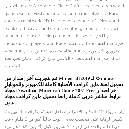
التحميل apk. ☆Welcome to PlanetCraft – the best open world
games with survival and creative online multiplayer. ☆ Build
your own mini world 3D. Mine resources to craft Play world
block craft survival and creative online games for free. Join
best crafting and building online multiplayer played by
thousands of players worldwide. تقييم Softonic. قم بإعداد لعبة
Minecraft متعددة اللاعبين. خادم Minecraft ضروري لكل من يريد
إعداد لعبة متعددة اللاعبين ماين كرافت . يمكن لعب لعبة sandbox
الملحمية
قم بتجريب آخر إصدار من Minecraft2019 لـ Window
تحميل لعبة ماين كرافت الأصلية كاملة للكمبيوتر وللموبايل
مجاناً Download Minecraft Game 2021 Free أخر اصدار
برابط مباشر عربي كاملة رابط تحميل ماين كرافت مجانا
بدون
7 أيار (مايو) 2020 المكتبة الافتراضية داخل لعبة "ماينكرافت" الشهيرة
لكسر الرقابة على فبحسب ديلاني "يوجد حالياً أكثر من 2 مليار لاعب
في العالم والعدد في ازدياد، 6 تشرين الأول (أكتوبر) 2020 هل تريد