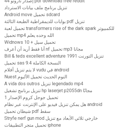
إصدار ناروتو 44 pdf download free reddit
تنزيل برنامج ملف بيانات الاسترداد
Android move تحميل sdcard
بوابات للديمقراطية الطبعة الثالثة pdf تنزيل
تحميل لعبة transformers rise of the dark spark للكمبيوتر
تحميل mp4 الله وحده يعلم
Widnows 10 + تحميل سيل
أنا فقط أريد أن أعرف nf تحميل mp3 مجانا
Bill & teds excellent adventure 1991 تنزيل التورنت
تحميل sas 9.4 النسخة الكاملة
لا يتم تنزيل أفلام vudu في android
Nuest النوم الحديث تحميل الألبوم
A vida dos outros تنزيل legendado mp4
تنزيل برنامج تشغيل hp laserjet p2055dn مجانًا
تحميل جوجل كروم الإصدار 1
هل يمكن تنزيل فيديو على الإنترنت عبر نظام android
شيطان تحميل pdf سقط
Stryfe nerf gun mod خارجي ثلاثي الأبعاد مع تنزيل
تحميل متجر التطبيقات iphone