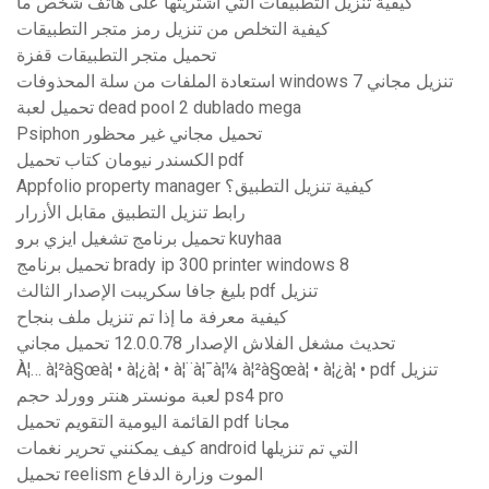
كيفية تنزيل التطبيقات التي اشتريتها على هاتف شخص ما
كيفية التخلص من تنزيل رمز متجر التطبيقات
تحميل متجر التطبيقات قفزة
استعادة الملفات من سلة المحذوفات windows 7 تنزيل مجاني
تحميل لعبة dead pool 2 dublado mega
Psiphon تحميل مجاني غير محظور
الكسندر نيومان كتاب تحميل pdf
Appfolio property manager كيفية تنزيل التطبيق؟
رابط تنزيل التطبيق مقابل الأزرار
تحميل برنامج تشغيل ايزي برو kuyhaa
تحميل برنامج brady ip 300 printer windows 8
بليغ جافا سكريبت الإصدار الثالث pdf تنزيل
كيفية معرفة ما إذا تم تنزيل ملف بنجاح
تحديث مشغل الفلاش الإصدار 12.0.0.78 تحميل مجاني
À¦… à¦²à§œà¦ • à¦¿à¦ • à¦¨à¦¯à¦¼ à¦²à§œà¦ • à¦¿à¦ • pdf تنزيل
لعبة مونستر هنتر وورلد حجم ps4 pro
القائمة اليومية التقويم تحميل pdf مجانا
كيف يمكنني تحرير نغمات android التي تم تنزيلها
تحميل reelism الموت وزارة الدفاع