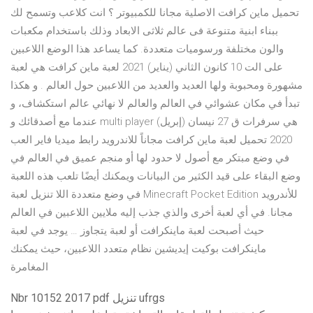
تحميل ماين كرافت الاصلية مجانا للكمبيوتر ؟ انت كلاعب وتسمح لك
ببناء ابنية متنوعة فى عالم ثلاثى الابعاد وذلك باستخدام مكعبات
والون مختلفة ورسوميات متعددة. كما يساعد هذا الوضع اللاعبين
على الت 10 كانون الثاني (يناير) 2021 لعبة ماين كرافت هي لعبة
مشهورة ومحبوبة ولها العديد والعديد من اللاعبين حول العالم . و هكذا
تبدأ في مكان عشوائي في العالم والعالم لا نهائي عالم استكشاف، و
عندما مع أصدقائك و multi player هي سرفرات ق 27 نيسان (إبريل)
2020 تحميل لعبة ماين كرافت مجاناً للاندرويد رابط ميديا فاير العب
في وضع مبتكر مع أصول لا حدود لها أو منجم عميق في العالم في
وضع البقاء على قيد الكثير من البيانات ويمكنك أيضًا تلعب هذه اللعبة
في وضع متعددة اللا تنزيل لعبة Minecraft Pocket Edition للأندرويد
مجانا. في أي لعبة أخرى والذي جذب إليه ملايين اللاعبين في العالم
حيث أصبحت لعبة ماينكرافت أو لعبة يتجاوز … يوجد في لعبة
ماينكرافت بوكيت إيديشين نظام متعدد اللاعبين، حيث يمكنك
المغامرة
Nbr 10152 2017 pdf تنزيل ufrgs