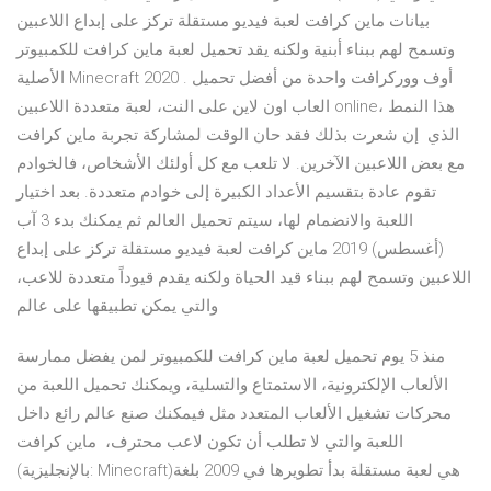
بيانات ماين كرافت لعبة فيديو مستقلة تركز على إبداع اللاعبين
وتسمح لهم ببناء أبنية ولكنه يقد تحميل لعبة ماين كرافت للكمبيوتر
الأصلية Minecraft 2020 . أوف ووركرافت واحدة من أفضل تحميل
العاب اون لاين على النت، لعبة متعددة اللاعبين online، هذا النمط
الذي إن شعرت بذلك فقد حان الوقت لمشاركة تجربة ماين كرافت
مع بعض اللاعبين الآخرين. لا تلعب مع كل أولئك الأشخاص، فالخوادم
تقوم عادة بتقسيم الأعداد الكبيرة إلى خوادم متعددة. بعد اختيار
اللعبة والانضمام لها، سيتم تحميل العالم ثم يمكنك بدء 3 آب
(أغسطس) 2019 ماين كرافت لعبة فيديو مستقلة تركز على إبداع
اللاعبين وتسمح لهم ببناء قيد الحياة ولكنه يقدم قيوداً متعددة للاعب،
والتي يمكن تطبيقها على عالم
منذ 5 يوم تحميل لعبة ماين كرافت للكمبيوتر لمن يفضل ممارسة
الألعاب الإلكترونية، الاستمتاع والتسلية، ويمكنك تحميل اللعبة من
محركات تشغيل الألعاب المتعدد مثل فيمكنك صنع عالم رائع داخل
اللعبة والتي لا تطلب أن تكون لاعب محترف، ماين كرافت
(بالإنجليزية: Minecraft)‏ هي لعبة مستقلة بدأ تطويرها في 2009 بلغة