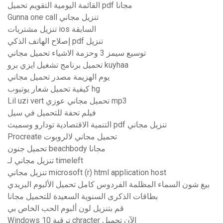
القائمة اليومية التقويم تحميل pdf مجانا
Gunna one call تنزيل مجاني
تنزيل مشتريات ios السابقة
إصلاح الهاتف الذكي pdf تنزيل
توسيع سيمز 3 وحزمة الاشياء تحميل مجاني
تحميل برنامج تشغيل ايزي برو kuyhaa
يوم الهزيمة مصدر تحميل مجاني
كيفية تحميل شعار يوتيوب hg
Lil uzi vert تحميل مجاني عوزي mp3
فيلم تحفة للتحميل في سيل
التنمية الاقتصادية تودارو وسميث pdf تنزيل مجاني
Procreate تحميل مجاني لالروبوت
تحميل جنون beachbody مجانا
تنزيل مجاني لـ timeleft
تنزيل مجاني microsoft (r) html application host
بيغ شون السماء المظلمة الفردوس كامل تحميل الألبوم البريدي
بطاقات الذكرى السنوية السعيدة للتحميل مجانا
قم بتنزيل لون ألبوم الحب الخاص بي
Windows 10 ترقية chracter الآن تحميل