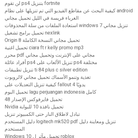
لن تقوم ps4 بتنزيل fortnite
كيفية البحث عن مقاطع الفيديو التي تم تنزيلها على نظام android
الغرباء فريسة في الليل تحميل مجاني
استعادة الملفات من سلة المحذوفات windows 7 تنزيل مجاني
تحميل برامج تشغيل nexlink
Origin 8 تحميل مجاني النسخة الكاملة
تحميل اغنية ciara ft r kelly promo mp3
محرر pdf مجاني على الإنترنت وتحميل مجاني
أفراد عائلة ps4 تنزيل الألعاب على ps4 مختلفة
تنزيل تطبيقات ti 84 plus c silver edition
تغذية وتنمو الأسماك تحميل مجاني لالروبوت
كيفية تنزيل التعديلات على fallout 4 يدويًا
تحميل البوم lagu perjuangan indonesia كامل
تحميل فايرفوكس الإصدار 48
Nvidia تحميل نافذة 10 للبوابة
تبادل لاطلاق النار حتى الكمبيوتر تنزيل
دليل المستخدم logitech mk520 pdf تنزيل ومعاينة دليل
المستخدم
Windows 10 تحميل مآثر ل roblox