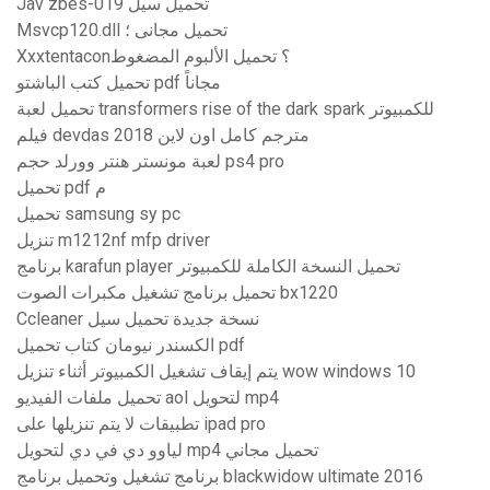
Jav zbes-019 تحميل سيل
Msvcp120.dll تحميل مجانى ؛
Xxxtentacon؟ تحميل الألبوم المضغوط
تحميل كتب الباشتو pdf مجاناً
تحميل لعبة transformers rise of the dark spark للكمبيوتر
فيلم devdas 2018 مترجم كامل اون لاين
لعبة مونستر هنتر وورلد حجم ps4 pro
تحميل pdf م
تحميل samsung sy pc
تنزيل m1212nf mfp driver
برنامج karafun player تحميل النسخة الكاملة للكمبيوتر
تحميل برنامج تشغيل مكبرات الصوت bx1220
Ccleaner نسخة جديدة تحميل سيل
الكسندر نيومان كتاب تحميل pdf
يتم إيقاف تشغيل الكمبيوتر أثناء تنزيل wow windows 10
تحميل ملفات الفيديو aol لتحويل mp4
تطبيقات لا يتم تنزيلها على ipad pro
لياوو دي في دي لتحويل mp4 تحميل مجاني
برنامج تشغيل وتحميل برنامج blackwidow ultimate 2016