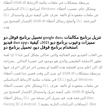
أخطاء d3d8.dll مرتبطة بمشكلات في ملفات مكتبة الارتباط
الديناميكي (DLL) لبرنامج Windows. وبشكل عام، تتسبب أخطاء
DLL عن ملفات مفقودة أو تالفة. تعرف على كيفية تنزيل واستبدال
الإصدار الصحيح من d3d8.dll وأصلح رسائل أخطاء DLL المزعجة
هذه.
تحميل برنامج قوقل دو google duo، تنزيل برنامج مكالمات
فيديو duo app، مميزات وعيوب برنامج ديو 2021، كيفية
استخدام برنامج قوقل ديو، تحميل برنامج دو.
لعبة igi 3 من العاب الفيديو جيم القتالية والتي تحاكي بشكل كبير جدا
تطور الاسلحة الطبيعي والذي هو موجود في عصرنا الحالي , بصراحة
لك اكن اعلم مدي افضلية هذه اللعبة او بمعني اخر لم اكن اعرف عنها
اي شئ الي وقت قصير جدا قمت أخطاء d3d8.dll مرتبطة بمشكلات
في ملفات مكتبة الارتباط الديناميكي (DLL) لبرنامج Windows.
وبشكل عام، تتسبب أخطاء DLL عن ملفات مفقودة أو تالفة. تعرف
على كيفية تنزيل واستبدال الإصدار الصحيح من d3d8.dll وأصلح
رسائل أخطاء DLL المزعجة هذه. قم بتنزيل آخر نسخة من Bike
Racing 3D لـ Android. سباقات الدراجات النارية بتقنية 2D. Bike