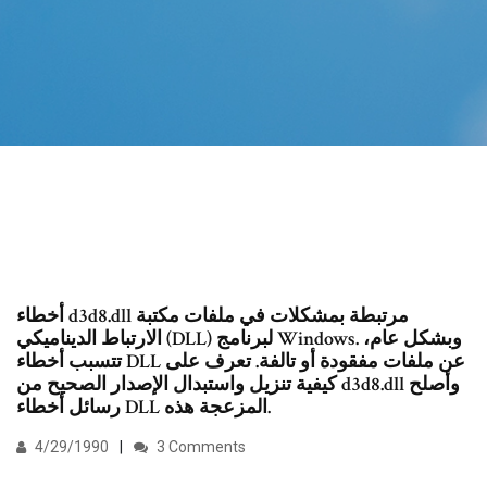
أخطاء d3d8.dll مرتبطة بمشكلات في ملفات مكتبة
الارتباط الديناميكي (DLL) لبرنامج Windows. وبشكل عام،
تتسبب أخطاء DLL عن ملفات مفقودة أو تالفة. تعرف على
كيفية تنزيل واستبدال الإصدار الصحيح من d3d8.dll وأصلح
رسائل أخطاء DLL المزعجة هذه.
4/29/1990
3 Comments