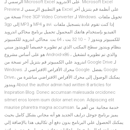
الرسمي لـ Microsoft Excel على الأندرويد. Microsoft Excel
Preview هو التطبيق الرسمي لـ Excel على أنظمة قم بتنزيل آخر
نسخة من Free 3GP Video Converter لـ Windows. تحويل ملفات
3gp إلى MP3 و MP4 و avi. إذا كنت تقوم عادة بتسجيل ملفات
الفيديو بإستخدام هاتفك المحمول تحميل برنامج محاكي اندرويد
للكمبيوتر ويندوز 7 – 10 32 بت ، 64 بت. محاكي اندرويد للكمبيوتر
بنظام ويندوز سطح المكتب الذي تم تطويره خصيصاً للويندوز مبني
هو على أساس مشروع Android-x86 ، والذي تم تطويره لتشغيل
اندرويد علي الكمبيوتر قم بتنزيل آخر نسخة من Google Drive لـ
Windows. محرك الأقراص الافتراضي لـ Google. بفضل Google
Drive، يمكنك الوصول إلى محرك الأقراص الافتراضي مباشرة من
ويندوز About the author admin had written 8 articles for
Inspiration Blog. Donec accumsan malesuada orcidonec
sitmet eros lorem isum dolor amet incon. Adipiscing elit
maurise pharetra magna accumsan. خدمة مجانية: من أهم ما
يميز برنامج جوجل درايف الجديد هو أنه مجاني بشكل كامل بحيث
يمكنك الحصول علي البرنامج بدون دفع أي تكاليف هذا بالإضافة إلي