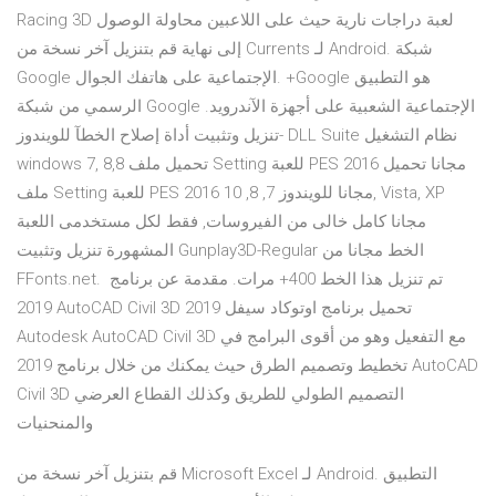
Racing 3D لعبة دراجات نارية حيث على اللاعبين محاولة الوصول
إلى نهاية قم بتنزيل آخر نسخة من Currents لـ Android. شبكة
Google الإجتماعية على هاتفك الجوال. +Google هو التطبيق
الرسمي من شبكة Google الإجتماعية الشعبية على أجهزة الآندرويد.
تنزيل وتثبيت أداة إصلاح الخطآ للويندوز- DLL Suite نظام التشغيل
windows 7, 8,8 تحميل ملف Setting للعبة PES 2016 مجانا تحميل
ملف Setting للعبة PES 2016 مجانا للويندوز 7, 8, 10, Vista, XP
مجانا كامل خالى من الفيروسات, فقط لكل مستخدمى اللعبة
المشهورة تنزيل وتثبيت Gunplay3D-Regular الخط مجانا من
FFonts.net. ️ تم تنزيل هذا الخط 400+ مرات. مقدمة عن برنامج
2019 AutoCAD Civil 3D تحميل برنامج اوتوكاد سيفل 2019
Autodesk AutoCAD Civil 3D مع التفعيل وهو من أقوى البرامج في
تخطيط وتصميم الطرق حيث يمكنك من خلال برنامج 2019 AutoCAD
Civil 3D التصميم الطولي للطريق وكذلك القطاع العرضي
والمنحنيات
قم بتنزيل آخر نسخة من Microsoft Excel لـ Android. التطبيق