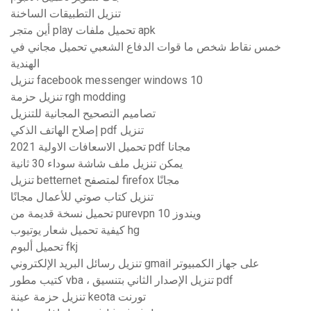
تنزيل التطبيقات الساخنة
أين متجر play تحميل ملفات apk
خمس نقاط شخص ما قوات الدفاع الشعبي تحميل مجاني في
الهندية
تنزيل facebook messenger windows 10
تنزيل حزمة rgh modding
تصاميم التصحيح المجانية للتنزيل
إصلاح الهاتف الذكي pdf تنزيل
تحميل الاسعافات الاولية 2021 pdf مجانا
يمكن تنزيل ملف شاشة سوداء 30 ثانية
تنزيل betternet لمتصفح firefox مجانًا
تنزيل كتاب صوتي للأعمال مجانًا
تحميل نسخة قديمة من purevpn ويندوز 10
كيفية تحميل شعار يوتيوب hg
تحميل ألبوم fkj
تنزيل رسائل البريد الإلكتروني gmail على جهاز الكمبيوتر
كتيب مطور vba ، تنزيل الإصدار الثاني بتنسيق pdf
تنزيل حزمة عينة keota تورنت