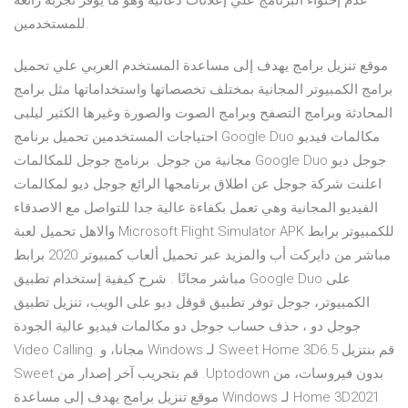
عدم إحتواء البرنامج علي إعلانات دعائية وهو ما يوفر تجربة رائعة
للمستخدمين.
موقع تنزيل برامج يهدف إلى مساعدة المستخدم العربي علي تحميل
برامج الكمبيوتر المجانية بمختلف تخصصاتها واستخداماتها مثل برامج
المحادثة وبرامج التصفح وبرامج الصوت والصورة وغيرها الكثير ليلبى
احتياجات المستخدمين تحميل برنامج Google Duo مكالمات فيديو
مجانية من جوجل. برنامج جوجل للمكالمات Google Duo جوجل ديو
اعلنت شركة جوجل عن اطلاق برنامجها الرائع جوجل ديو لمكالمات
الفيديو المجانية وهي تعمل بكفاءة عالية جدا للتواصل مع الاصدقاء
والاهل تحميل لعبة Microsoft Flight Simulator APK للكمبيوتر برابط
مباشر من دايركت أب والمزيد عبر تحميل ألعاب كمبيوتر 2020 برابط
مباشر مجانًا . شرح كيفية إستخدام تطبيق Google Duo على
الكمبيوتر، جوجل توفر تطبيق قوقل ديو على الويب، تنزيل تطبيق
جوجل دو ، حذف حساب جوجل دو مكالمات فيديو عالية الجودة
Video Calling. ‫قم بنتزيل Sweet Home 3D6.5 لـ Windows مجانا، و
بدون فيروسات، من Uptodown. قم بتجريب آخر إصدار من Sweet
Home 3D2021 لـ Windows موقع تنزيل برامج يهدف إلى مساعدة