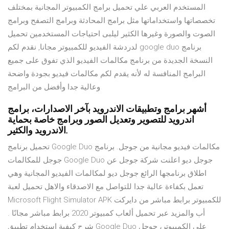
المستخدم العربي علي تحميل برامج الكمبيوتر المجانية بمختلف
تخصصاتها واستخداماتها مثل برامج المحادثة وبرامج التصفح وبرامج
الصوت والصورة وغيرها الكثير ليلبى احتياجات المستخدمين تحميل
برنامج google duo لدردشة الفيديو للكمبيوتر مجانا, نقدم لكم
النسخة الجديدة من برنامج مكالمات الفيديو الذي تفوق على جميع
البرامج المنافسة له لأنه يقدم لكم مكالمات فيديو بجودة واضحة
وعالية جدا وأفضل من البرامج
أشهر برامج وتطبيقات الاندرويد بآخر الاصدارات، برامج
اندرويد للتصوير وتعديل الصور وبرامج خاصة بحماية
الاندرويد والكثير.
تحميل برنامج Google Duo مكالمات فيديو مجانية من جوجل. برنامج
جوجل للمكالمات Google Duo جوجل ديو اعلنت شركة جوجل عن
اطلاق برنامجها الرائع جوجل ديو لمكالمات الفيديو المجانية وهي
تعمل بكفاءة عالية جدا للتواصل مع الاصدقاء والاهل تحميل لعبة
Microsoft Flight Simulator APK للكمبيوتر برابط مباشر من دايركت
أب والمزيد عبر تحميل ألعاب كمبيوتر 2020 برابط مباشر مجانًا .
شرح كيفية إستخدام تطبيق Google Duo على الكمبيوتر، جوجل