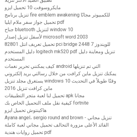
تطبيق الصيد الأكثر تنزيلًا
مايكروسوفت 10 تحميل ايزو
تنزيل برنامج fire emblem awakening للكمبيوتر مجانًا
تحميل جواز سفر ملام ايليا pdf
جناح bluetooth لتنزيل window 10
لأسفل تنزيل إصدار microsoft word 2003
تحميل تعريف انتل 82801 pci bridge 2448 للويندوز 7
دليل المستخدم logitech mk520 pdf تنزيل ومعاينة دليل
المستخدم
كيف يمكنني تحرير نغمات android التي تم تنزيلها
يمكنك تنزيل ماين كرافت من خلال رسالتي بريد إلكتروني
يستغرق مجلد تنزيل windows 10 وقتًا طويلاً في التحديث
ماين كرافت تنزيل 2016
تحميل لنا لعبة متجر التطبيقات apk مجانا
كيفية نقل ملف التحميل الخاص بك fortnite
هاكينتوش تحميل ايزو
Ayana angel، sergio round and brown - تنزيل مجاني
القائد الأعلى مزورة التحالف تحميل مجاني لعبة كاملة
تحميل روايات هندية pdf