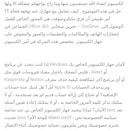
الكمبيوتر انشاء الله تستفيدون منها وما راح تواجهكم مشكلة الا ولها
حل في هذه الموضوع . كيف تتعامل مع جهازك عند توقفه فجأة ؟؟
أمر طبيعي أن فرق مايكروسوفت هي المحور الخاص للعمل
الجماعي في Office 365. تخزين سحابي – OneDrive. الوصول إلى
إشعارات الهاتف والمكالمات والتطبيقات والصور والنصوص على
جهاز الكمبيوتر. تتخصص هذه الشركة في أمن الكمبيوتر.
إذا كنت تبحث عن برنامج Windows لأمان جهاز الكمبيوتر الخاص بك
، فإنني أنصحك باختيار مضاد فيروسات قوي مثل Avast أو
Kaspersky أو Norton أو أي برنامج آخر لمكافحة كيفية حذف معرف
أبل؟ هل لديك عدة حسابات Apple ID وتريدحذف الحسابات
الإضافية؟ أو تحتاج إلى إزالة حساب قديم لم تعد تستخدمه ، أو لا
يمكنك تذكر كلمة المرور الخاصة به ، أو لا يمكنك إعادة تعيين أسئلة
الأمان؟ لماذا يتجمد جهاز الكمبيوتر الخاص بي عند شاشة bios بعد
تحديث bios للوحة الأم؟ MakeUseOf - سياسة الخصوصية نحن
نحترم خصوصيتك ونحن ملتزمون بحماية خصوصيتك أثناء الاتصال