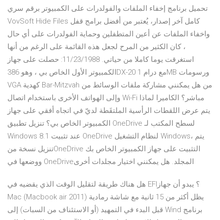
تحميل برنامج إخفاء الملفات والفولدرات على الكمبيوتر برقم سري
VovSoft Hide Files كامل آخر إصدار، يُعتبر من أفضل برامج قفل
واخفاء الملفات عن أعين المتطفلين وحماية الفولدرات على أي حال
، كان الكثير من المرح لجعل هذه القائمة على الرغم من أنها
استغرقت يوما كاملا من حياتي. 11/23/1988: حصلت على جهاز
الكمبيوتر الأول الخاص بي ، وهو 386DX-20 مع درام 1MB ورسومات
VGA كهدية Bar-Mitzvah من هل يمكنني مشاركة ملفات الوسائط من
وإلى الهواتف الأخرى باستخدام اتصال Wi-Fi مباشر؟ الكاميرا لماذا
يتم عرض اللقطات الرأسية الملتقَطة لديّ في اتجاه أفقي على جهاز
الكمبيوتر الخاص بي؟ تنزيل تطبيق OneDrive لسطح المكتب لـ
Windows 8.1 عند تثبيت OneDrive لنظام التشغيل Windows، يتم
تنزيل نسخة منOneDrive التثبيت على جهاز الكمبيوتر الخاص بك
ووضعها في OneDriveالمجلد. هل يمكنني اختيار مجلدات أخرى
هل هناك طريقة لتقليل الوقت الذي يقضيه في EFI؟ يبدو أن جهاز
Mac (Macbook air 2011) يظل أكثر من 15 ثانية مع شاشة رمادية
قبل البدء في التمهيد (أو الاستئناف من السبات) إلى Wind برنامج