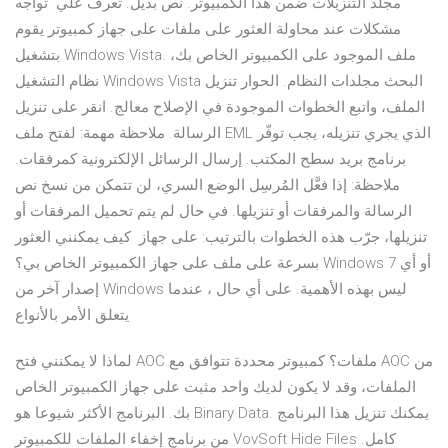
مجلد التنزيلات ضمن هذا الكمبيوتر. نص بديل. تعرف علي تواجه
مشكلات عند محاولة العثور على ملفات على جهاز كمبيوتر يقوم
بتشغيل Windows Vista. ملف الموجود على الكمبيوتر الخاص بك،
نظام التشغيل Windows Vista البحث مجلدات النظام. الحوار تنزيل
الملف، واتبع الخطوات الموجودة في الإصلاح معالج. انقر على تنزيل
الرسالة. ملاحظة مهمة: لفتح ملف EML الذي يجري تنزيله، يجب توفّر
برنامج بريد سطح المكتب. إرسال الرسائل الإلكترونية كمرفقات.
ملاحظة: إذا فعَّل المُرسِل الوضع السري، لن تتمكن من نسخ نص
الرسالة والمرفقات أو تنزيلها. في حال لم يتم تحميل المرفقات أو
تنزيلها، جرّب هذه الخطوات بالترتيب: على جهاز كيف يمكنني العثور
بسرعة على ملف على جهاز الكمبيوتر الخاص بي؟ Windows 7 أو أي
إصدار آخر من Windows ليس بهذه الأهمية. على أي حال ، عندما
يتعلق الأمر بالأنواع
لماذا لا يمكنني فتح AOC ملفات؟ كمبيوتر محددة تتوافق مع AOC من
الملفات، وقد لا يكون لديك واحد مثبت على جهاز الكمبيوتر الخاص
بك. البرنامج الأكثر شيوعا هو Binary Data. يمكنك تنزيل هذا البرنامج
من برنامج إخفاء الملفات للكمبيوتر VovSoft Hide Files كامل.