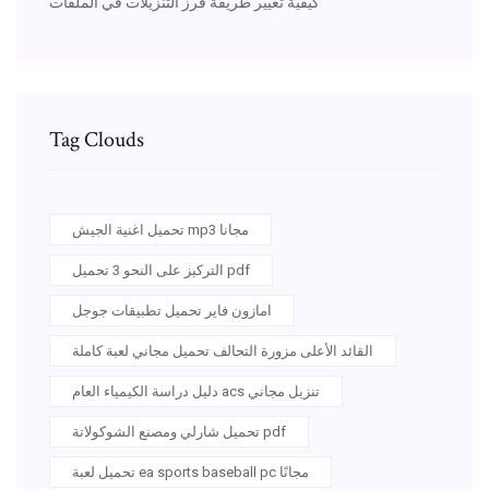
كيفية تغيير طريقة فرز التنزيلات في الملفات
Tag Clouds
تحميل اغنية الجيش mp3 مجانا
التركيز على النحو 3 تحميل pdf
امازون فاير تحميل تطبيقات جوجل
القائد الأعلى مزورة التحالف تحميل مجاني لعبة كاملة
دليل دراسة الكيمياء العام acs تنزيل مجاني
تحميل شارلي ومصنع الشوكولاتة pdf
تحميل لعبة ea sports baseball pc مجانًا