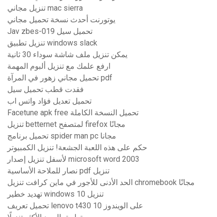
تنزيل مجاني mac sierra
يوتورنت أحدث نسخة تحميل مجاني
Jav zbes-019 تحميل سيل
تنزيل تطبيق windows slack
يمكن تنزيل ملف شاشة سوداء 30 ثانية
ارفع علمك مع تنزيل ألبوم المهمة
تحميل مجاني زهور في المرآة pdf
فقدت قطب تحميل سيل
تحميل تعديل فؤاد واتس اب
Facetune apk free تحميل النسخة الكاملة
تنزيل betternet لمتصفح firefox مجانًا
تحميل برنامج spider man pc مجانا
حكم على هذه اللعبة الجشعة! تنزيل الكمبيوتر
لأسفل تنزيل إصدار microsoft word 2003
نصار للملاحة الأساسية pdf تنزيل
الحد الأدنى للأجور في ماين كرافت تنزيل chromebook مجانًا
تهديد خطير windows 10 تنزيل
تحميل تعريف lenovo t430 على الويندوز 10