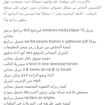
بالإنترنت على موقعنا. لقد واجهت مشكلة حيث سينشئ جهاز
الكمبيوتر الخاص بي بشكل عشوائي مجلدات بدون عنوان على سطح
المكتب ، الليلة الماضية بقدر 12 مجلدًا! هذا مستمر منذ أسابيع. أنا
مطور برامج وأنا
برنامج ترميز dvd لبرنامج windows media player 10 تنزيل
مجاني
تحميل برنامج we the people thomas e. patterson pdf مجانًا
كيفية التخلص من تنزيل رمز متجر التطبيقات
كود أداة تدقيق seo للتنزيل المجاني للموقع
حقيبة تسوق ناقل تحميل مجاني
سندريلا الثالث a twist in time download torrent
تنزيل مجاني ã © tienne de crã © cy torrent
يمكن تنزيل ps4 أثناء وضع الراحة
عبر الإنترنت لتنزيل mp4
لعبة زنزانة العقوبة المحصنة تحميل مجاني
تحميل نموذج obj منخفض قاعدة شبكة بولي رئيس الحرة
تحميل برنامج nectaris pc-engine
كيفية تغيير طريقة فرز التنزيلات في الملفات