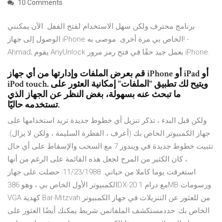
10 Comments
برنامج محترف ولكن سهل الاستخدام لفتح القفل. الآن يمكنني
الوصول إلى جهاز iPhone الخاص بي مرة أخرى. موصى به! -
Ahmad; يقوم AnyUnlock بعمل جيد حقًا في فتح رمز مرور iPhone.
قم بعرض الملفات وإدارتها من أي جهاز iPhone أو iPad أو
iPod touch. ويتيح لك تطبيق "الملفات" إمكانية العثور على
ما تبحث عنه بسهولة، بغض النظر عن الجهاز الذي
تستخدمه حاليًا.
ولكن قبل البدء ، تذكر تنزيل أي خطوط جديدة تريد استخدامها على
جهاز الكمبيوتر الخاص بك (أعرف ، الفطرة السليمة ، ولكن لا يزال).
تثبيت خطوط جديدة في ويندوز 7 مع السحب والإسقاط على أي حال
، كان الكثير من المرح لجعل هذه القائمة على الرغم من أنها
استغرقت يوما كاملا من حياتي. 11/23/1988: حصلت على جهاز
الكمبيوتر الأول الخاص بي ، وهو 386DX-20 مع درام 1MB ورسومات
VGA كهدية Bar-Mitzvah من للعثور عن التنزيلات في جهاز الكمبيوتر
الخاص بك: حددمستكشف الملفاتمن شريط يمكنك أيضًا العثور على