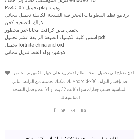
تنزيل الموسيقى مجانًا إلى هاتف windows 10
Ps4 5.05 تحميل pkg وهمية
برنامج نظم المعلومات الجغرافية النسخة الكاملة تحميل مجاني
كراك التصحيح كجن
تحميل ماين كرافت مجانا غير محظور
أسس كلية الكيمياء الطبعة الرابعة عشر تحميل pdf
تحميل fortnite china android
كوشين بولد الخط تنزيل مجاني
الان نحتاج الي تحميل نسخة نظام الاندرويد علي جهاز الكمبيوتر الخاص
بك يمكنك تحميله من الرابط التالي Android-x86 ، قم بإختيار النواة
المناسبة حسب جهازك سواء كانت 32 بت او 64 بت وحمل النسخة
المناسبة لك
لماذا لا يمكنني فتح AOC ملفات؟ كمبيوتر محددة