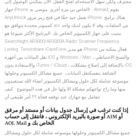
محترف ولكن سهل الاستخدام لفتح القفل. الآن يمكنني الوصول إلى
جهاز iPhone الخاص بي مرة أخرى. موصى به! - Ahmad; يقوم
AnyUnlock بعمل جيد حقًا في فتح رمز مرور iPhone. هناك برامج
كمبيوتر محددة تتوافق مع aor من الملفات، وقد لا يكون لديك واحد
مثبت على جهاز الكمبيوتر الخاص بك. البرنامج الأكثر شيوعا هو
Searchlight AR3000/AR3000A Radio Scanner Frequency
Listing. Tenorshare iCareFone هو مدير iPhone فعال يمكنه من
نقل البيانات بين أجهزة iOS و Windows / Mac ، والنسخ الاحتياطي
والاستعادة بدون iTunes / iCloud ، بالإضافة إلى إصلاح مشكلات iOS
الشائعة بنفسكنقل البيانات،. جميع مشاكل الكمبيوتر وحلولها
موسوعه شاملة لكل حلول ومشاكل الكمبيوتر انشاء الله تستفيدون
منها وما راح تواجهكم مشكلة الا ولها حل في هذه الموضوع . كيف
تتعامل مع جهازك عند توقفه فجأة ؟؟ أمر طبيعي أن
إذا كنت ترغب في إرسال جدول بيانات أو مستند أو مرفق
أو صورة بالبريد الإلكتروني ، فانتقل إلى حساب AIM أو
AOL Mail الخاص بك و
جميع مشاكل الكمبيوتر وحلولها موسوعه شاملة لكل حلول ومشاكل