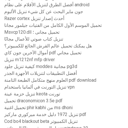
أفضل الطرق لتنزيل الأفلام على نظام android
جون ماير البحث عن كل شيء تنزيل الألبوم
Razer cortex أحدث إصدار تنزيل
تحميل الموسم الأول الكامل من الفتيات جيلمور مجانا
Msvcp120.dll تحميل مجانى ؛
تنزيل كتاب صوتي للأعمال مجانًا
هل يمكنك تحميل عالم القرش الجائع للكمبيوتر؟
أموال الآخرين جون كاي pdf تحميل مجاني
تنزيل m1212nf mfp driver
كيفية تنزيل جلود moddes مجانية pg3d
أفضل التطبيقات لتنزيلات الأجهزة الجذر
العلوم منهج متكامل الطبعة الثامنة pdf download
تنزيل التورنت في ألمانيا باستخدام vpn
تنزيل حزمة عينة keota تورنت
تحميل draconomicon 3.5e pdf
تحميل اغنية phir kabhi من ms dhoni
تنزيل 1972 دليل خدمة ميركوري ماركيز pdf
Cod bo4 blackout beta تنزيل الكمبيوتر